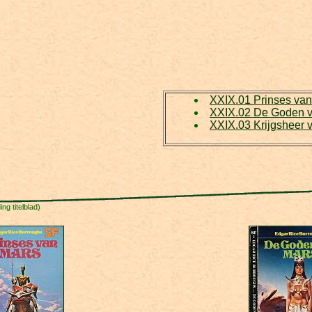
XXIX.01 Prinses va
XXIX.02 De Goden 
XXIX.03 Krijgsheer 
ng titelblad)